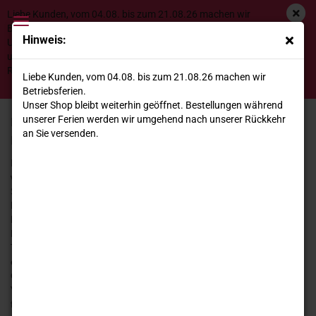
Liebe Kunden, vom 04.08. bis zum 21.08.26 machen wir
Betriebsferien.
Hinweis:
Unser Shop bleibt weiterhin geöffnet. Bestellungen während
unserer Ferien werden wir umgehend nach unserer
Rückkehr an Sie versenden.
REBSORTEN
Liebe Kunden, vom 04.08. bis zum 21.08.26 machen wir
Betriebsferien.
Unser Shop bleibt weiterhin geöffnet. Bestellungen während
unserer Ferien werden wir umgehend nach unserer Rückkehr
Entdecken Sie die Vielfalt der italienischen
an Sie versenden.
Rebsorten für Ihren Rotwein!
Italiens Weinregionen bieten eine Vielfalt an Rebsorten. Aus ihnen
werden in den unterschiedlichen Regionen des italienischen
Stiefels Rotweine in hervorragenden Qualitäten produziert.
Probieren Sie die italienischen Rebsorten Barbera, Nebbiolo,
Dolcetto, Pinot Nero und Freisa aus dem Piemont. Lernen Sie
Primitivo, Negroamaro und Malvasia Nera, die autochthonen
Trauben der süditalienischen Stiefelspitze Apuliens kennen, und
erleben Sie die Vielfalt der Sangiovese Traube aus der Toskana.
Corvina Veronese, Carbernet Sauvignon und Merlot aus dem
Veneto sind ebenfalls italienische Rebsorten, die die Grundlage
für einen erstklassigen Rotwein aus Italien bilden.