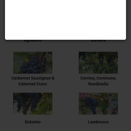
Aglianico
Barbera
Carbernet Sauvignon &
Corvina, Corvinone,
Cabernet Franc
Rondinella
Dolcetto
Lambrusco