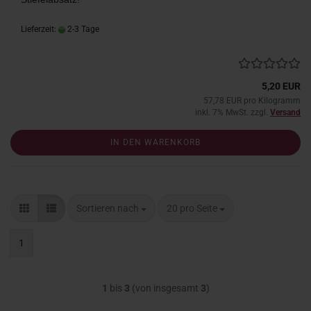
Lieferzeit:
2-3 Tage
5,20 EUR
57,78 EUR pro Kilogramm
inkl. 7% MwSt. zzgl.
Versand
IN DEN WARENKORB
Sortieren nach
pro Seite
Sortieren nach
20 pro Seite
1
1
bis
3
(von insgesamt
3
)