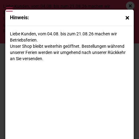
Liebe Kunden, vom 04.08. bis zum 21.08.26 machen wir
Betriebsferien.
Hinweis:
Unser Shop bleibt weiterhin geöffnet. Bestellungen während
unserer Ferien werden wir umgehend nach unserer
Bio Negroamaro Nativo IGT Salento Rosso 2024 Guarini
Rückkehr an Sie versenden.
Liebe Kunden, vom 04.08. bis zum 21.08.26 machen wir
*
Betriebsferien.
Unser Shop bleibt weiterhin geöffnet. Bestellungen während
unserer Ferien werden wir umgehend nach unserer Rückkehr
an Sie versenden.