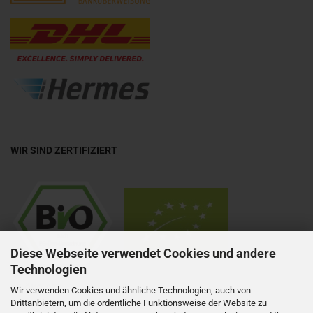
WIR SIND ZERTIFIZIERT
Diese Webseite verwendet Cookies und andere
Technologien
DE-ÖKO-037
Wir verwenden Cookies und ähnliche Technologien, auch von
Drittanbietern, um die ordentliche Funktionsweise der Website zu