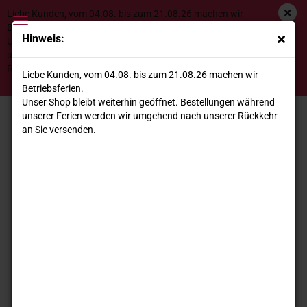
Liebe Kunden, vom 04.08. bis zum 21.08.26 machen wir
Betriebsferien.
Hinweis:
Unser Shop bleibt weiterhin geöffnet. Bestellungen während
unserer Ferien werden wir umgehend nach unserer
Bio Malvasia Nera Malia 2022 Guarini
Rückkehr an Sie versenden.
Liebe Kunden, vom 04.08. bis zum 21.08.26 machen wir
Betriebsferien.
Unser Shop bleibt weiterhin geöffnet. Bestellungen während
unserer Ferien werden wir umgehend nach unserer Rückkehr
an Sie versenden.