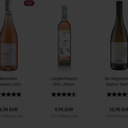
TOP
Bardolino
Langhe Rosato
Bio Negroam
iaretto DOC
DOC „Pesce
Bianco Taer
025 Gorgo
Mare Festa“
2025 Guarini
2025...
9,50 EUR
9,95 EUR
10,90 EU
7 EUR pro Liter
13,27 EUR pro Liter
14,53 EUR pro L