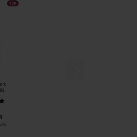
TOP
aro
sìa
...
R
iter