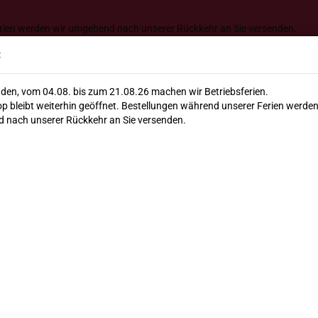
Lieferung ab 120€ versandkos
erien werden wir umgehend nach unserer Rückkehr an Sie versenden.
Suche...
:
den, vom 04.08. bis zum 21.08.26 machen wir Betriebsferien.
E-Mail
p bleibt weiterhin geöffnet. Bestellungen während unserer Ferien werden
llate
Feinkost
Bio
Winzer & Co.
Geschenke
 nach unserer Rückkehr an Sie versenden.
Passwort
»
Apulien
Bio Negroamaro Rosato Campo di Mare 2025 Guarini
Bio
Ros
Konto erstellen
Mar
Passwort vergesse
Alkohol