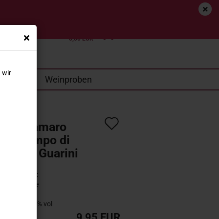
tenfrei (D)*
Login
Merkzettel
Ihr Warenkorb
0,00 EUR
 wir
SALE
Weinproben
Auf
 Negroamaro
den
ato Campo di
e 2025 Guarini
Merkzettel
n?
Lieferzeit:
2-3 Tage
gehalt:
12,5% vol
9,95 EUR