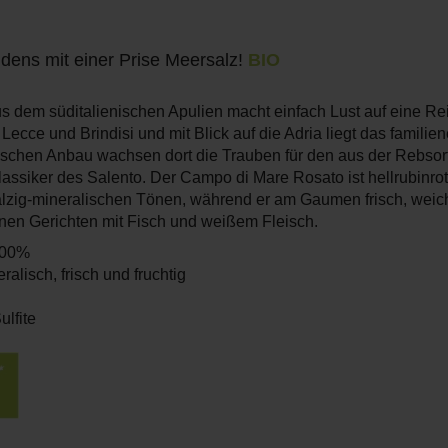
üdens mit einer Prise Meersalz!
BIO
us dem süditalienischen Apulien macht einfach Lust auf eine Re
ecce und Brindisi und mit Blick auf die Adria liegt das famili
ogischen Anbau wachsen dort die Trauben für den aus der Rebs
assiker des Salento. Der Campo di Mare Rosato ist hellrubinrot,
alzig-mineralischen Tönen, während er am Gaumen frisch, weich u
anen Gerichten mit Fisch und weißem Fleisch.
100%
lisch, frisch und fruchtig
ulfite