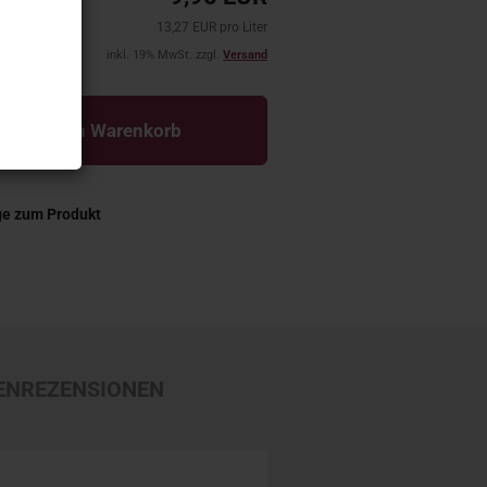
13,27 EUR pro Liter
inkl. 19% MwSt. zzgl.
Versand
In den Warenkorb
ge zum Produkt
ENREZENSIONEN