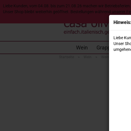
Liebe Kunden, vom 04.08. bis zum 21.08.26 machen wir Betriebsferien.
Unser Shop bleibt weiterhin geöffnet. Bestellungen während unserer F
Hinweis
Liebe Kun
Unser Sho
Wein
Grappa & Desti
umgehend
»
»
»
Startseite
Wein
Weinregionen