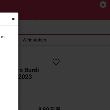
tenfrei (D)*
Login
Merkzettel
Ihr Warenkorb
0,00 EUR
 wir
SALE
Weinproben
*
Auf
roamaro Burdi
den
Puglia 2023
Merkzettel
ini
n?
Lieferzeit:
2-3 Tage
8,90 EUR