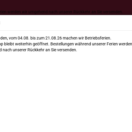
Lieferung ab 120€ versandkos
erien werden wir umgehend nach unserer Rückkehr an Sie versenden.
Suche...
:
den, vom 04.08. bis zum 21.08.26 machen wir Betriebsferien.
E-Mail
p bleibt weiterhin geöffnet. Bestellungen während unserer Ferien werden
llate
Feinkost
Bio
Winzer & Co.
Geschenke
 nach unserer Rückkehr an Sie versenden.
Passwort
»
Apulien
Negroamaro Burdi IGT Puglia 2023 Guarini
Neg
Konto erstellen
IGT 
Guar
Passwort vergesse