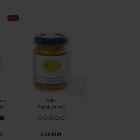
TOP
aro
Gelbe
Olivencreme „Le
sìa
Paprikacreme
Masserie del
...
„Le Masserie del
Duca“ 90g...
Duca“...
R
5,20 EUR
5,20 EUR