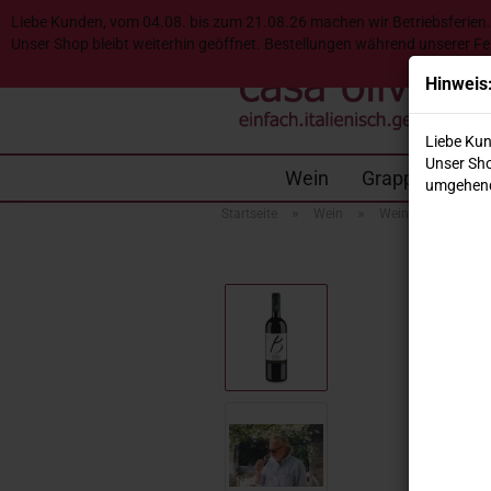
Liebe Kunden, vom 04.08. bis zum 21.08.26 machen wir Betriebsferien.
Unser Shop bleibt weiterhin geöffnet. Bestellungen während unserer F
Hinweis
Liebe Kun
Unser Sho
Wein
Grappa & Desti
umgehend
»
»
»
Startseite
Wein
Weinregionen