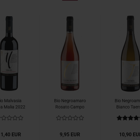
io Malvasia
Bio Negroamaro
Bio Negroam
a Malia 2022
Rosato Campo
Bianco Taer
Guarini
di Mare 2025...
2025 Guarini
11,40 EUR
9,95 EUR
10,90 EU