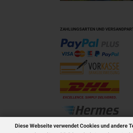
ZAHLUNGSARTEN UND VERSANDPAR
Vertrag widerrufen
Diese Webseite verwendet Cookies und andere T