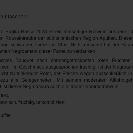
in Flaschen!
 Puglia Rosso 2023 ist ein reinsortiger Rotwein aus einer d
ten Rotweintraube der süditalienischen Region Apulien. Dieser f
t schon schwarzer Farbe ins Glas. Nicht umsonst hat der Haupt
amen Negroamaro dieser Farbe zu verdanken.
tensives Bouquet nach sonnengetrockneten roten Früchte
men. Im Geschmack ausgesprochen fruchtig, ist der Negroa
icht zu trinkender Roter, der Frische wegen ausschließlich i
ahezu alle Gelegenheiten. Mit seinem moderaten Alkoholg
it ist dieser Negroamaro auch ein idealer Sommerrotwein!
100%
nisch, fruchtig, unkompliziert
ulfite