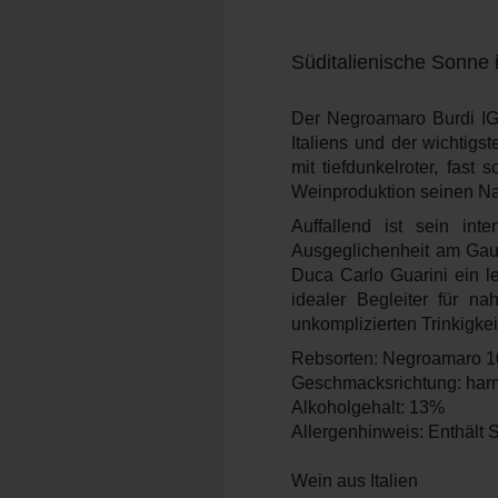
Süditalienische Sonne 
Der Negroamaro Burdi IGT
Italiens und der wichtigs
mit tiefdunkelroter, fas
Weinproduktion seinen N
Auffallend ist sein in
Ausgeglichenheit am Gau
Duca Carlo Guarini ein le
idealer Begleiter für n
unkomplizierten Trinkigke
Rebsorten: Negroamaro 
Geschmacksrichtung: harmo
Alkoholgehalt: 13%
Allergenhinweis: Enthält S
Wein aus Italien