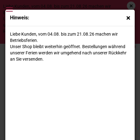
Liebe Kunden, vom 04.08. bis zum 21.08.26 machen wir
Betriebsferien.
Hinweis:
Unser Shop bleibt weiterhin geöffnet. Bestellungen während
unserer Ferien werden wir umgehend nach unserer
Gorgo Chardonnay Verona IGT 2025
Rückkehr an Sie versenden.
Liebe Kunden, vom 04.08. bis zum 21.08.26 machen wir
*
Betriebsferien.
Unser Shop bleibt weiterhin geöffnet. Bestellungen während
unserer Ferien werden wir umgehend nach unserer Rückkehr
an Sie versenden.