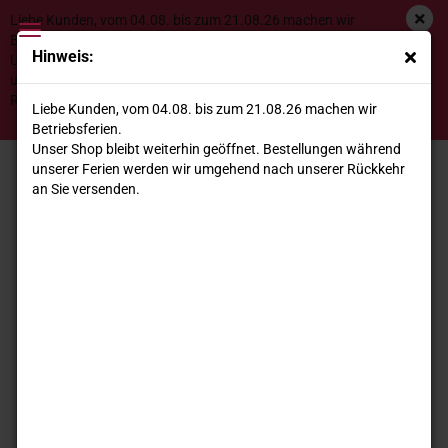
Liebe Kunden, vom 04.08. bis zum 21.08.26 machen wir
Betriebsferien.
Hinweis:
Unser Shop bleibt weiterhin geöffnet. Bestellungen während
unserer Ferien werden wir umgehend nach unserer
Gorgo Custoza DOC San Michelin 2023
Rückkehr an Sie versenden.
Liebe Kunden, vom 04.08. bis zum 21.08.26 machen wir
Betriebsferien.
Unser Shop bleibt weiterhin geöffnet. Bestellungen während
unserer Ferien werden wir umgehend nach unserer Rückkehr
an Sie versenden.