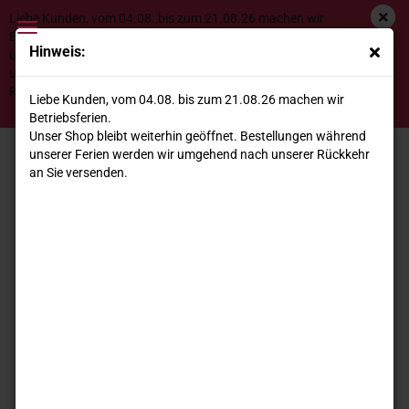
Liebe Kunden, vom 04.08. bis zum 21.08.26 machen wir
Betriebsferien.
Hinweis:
Unser Shop bleibt weiterhin geöffnet. Bestellungen während
unserer Ferien werden wir umgehend nach unserer
Pecorino di Pienza Gran Riserva Caseificio Cugusi
Rückkehr an Sie versenden.
Liebe Kunden, vom 04.08. bis zum 21.08.26 machen wir
Betriebsferien.
Unser Shop bleibt weiterhin geöffnet. Bestellungen während
unserer Ferien werden wir umgehend nach unserer Rückkehr
an Sie versenden.