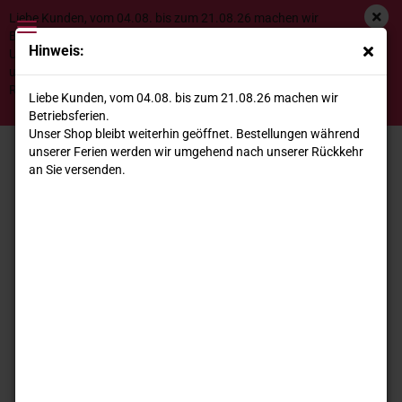
Liebe Kunden, vom 04.08. bis zum 21.08.26 machen wir
Betriebsferien.
Hinweis:
Unser Shop bleibt weiterhin geöffnet. Bestellungen während
unserer Ferien werden wir umgehend nach unserer
Cascina del Pozzo Langhe Favorita DOC Laganella 2025
Rückkehr an Sie versenden.
Liebe Kunden, vom 04.08. bis zum 21.08.26 machen wir
*
Betriebsferien.
Unser Shop bleibt weiterhin geöffnet. Bestellungen während
unserer Ferien werden wir umgehend nach unserer Rückkehr
an Sie versenden.