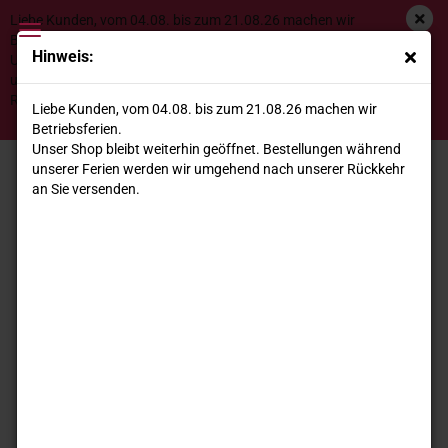
Liebe Kunden, vom 04.08. bis zum 21.08.26 machen wir
Betriebsferien.
Hinweis:
Unser Shop bleibt weiterhin geöffnet. Bestellungen während
unserer Ferien werden wir umgehend nach unserer
Roero Arneis DOCG 2025 Cascina Del Pozzo
Rückkehr an Sie versenden.
Liebe Kunden, vom 04.08. bis zum 21.08.26 machen wir
*
Betriebsferien.
Unser Shop bleibt weiterhin geöffnet. Bestellungen während
unserer Ferien werden wir umgehend nach unserer Rückkehr
an Sie versenden.