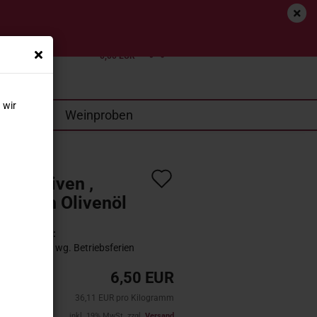
tenfrei (D)*
Login
Merkzettel
Ihr Warenkorb
0,00 EUR
 wir
SALE
Weinproben
Auf
ino Oliven ,
den
teint in Olivenöl
Merkzettel
Lieferzeit:
n?
13 Tage wg. Betriebsferien
6,50 EUR
36,11 EUR pro Kilogramm
inkl. 19% MwSt. zzgl.
Versand