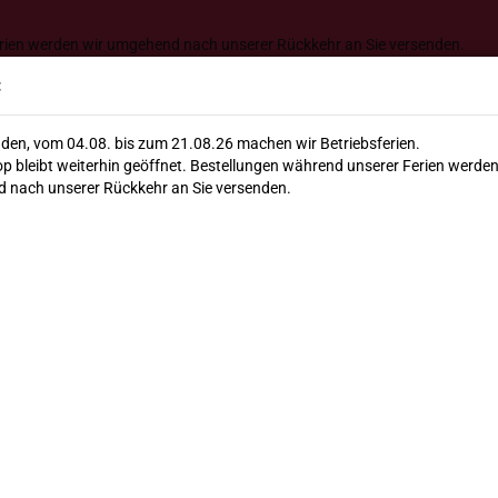
Lieferung ab 120€ versandkos
erien werden wir umgehend nach unserer Rückkehr an Sie versenden.
Suche...
:
den, vom 04.08. bis zum 21.08.26 machen wir Betriebsferien.
E-Mail
p bleibt weiterhin geöffnet. Bestellungen während unserer Ferien werden
llate
Feinkost
Bio
Winzer & Co.
Geschenke
 nach unserer Rückkehr an Sie versenden.
Passwort
 entsteint in Olivenöl
Lecc
ents
Konto erstellen
Passwort vergesse