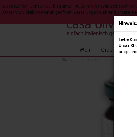
Liebe Kunden, vom 04.08. bis zum 21.08.26 machen wir Betriebsferien.
Unser Shop bleibt weiterhin geöffnet. Bestellungen während unserer F
Hinweis
Liebe Kun
Unser Sho
Wein
Grappa & Desti
umgehend
»
»
Startseite
Feinkost
Leccino Oliven ,