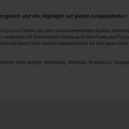
ugleich und ein Highlight auf jedem Antipastiteller!
nten Leccino-Oliven aus dem sonnenverwöhnten Apulien bereichern
ern verfeinern mit ihrem milden Aroma auch Ihre Pasta und Pizza
r Azienda Duca Carlo Guarini repräsentieren sie den puren Ge
Olivenöl extra vergine, Weinessig, Meersalz, Knoblauch, Oregano