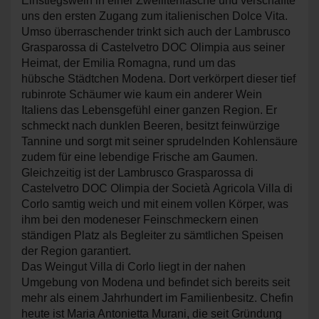
Einstiegswein in einer Zweiliterflasche und verschaffte
uns den ersten Zugang zum italienischen Dolce Vita.
Umso überraschender trinkt sich auch der Lambrusco
Grasparossa di Castelvetro DOC Olimpia aus seiner
Heimat, der Emilia Romagna, rund um das
hübsche Städtchen Modena. Dort verkörpert dieser tief
rubinrote Schäumer wie kaum ein anderer Wein
Italiens das Lebensgefühl einer ganzen Region. Er
schmeckt nach dunklen Beeren, besitzt feinwürzige
Tannine und sorgt mit seiner sprudelnden Kohlensäure
zudem für eine lebendige Frische am Gaumen.
Gleichzeitig ist der Lambrusco Grasparossa di
Castelvetro DOC Olimpia der Società Agricola Villa di
Corlo samtig weich und mit einem vollen Körper, was
ihm bei den modeneser Feinschmeckern einen
ständigen Platz als Begleiter zu sämtlichen Speisen
der Region garantiert.
Das Weingut Villa di Corlo liegt in der nahen
Umgebung von Modena und befindet sich bereits seit
mehr als einem Jahrhundert im Familienbesitz. Chefin
heute ist Maria Antonietta Murani, die seit Gründung