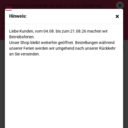
Liebe Kunden, vom 04.08. bis zum 21.08.26 machen wir
Betriebsferien.
Hinweis:
Unser Shop bleibt weiterhin geöffnet. Bestellungen während
unserer Ferien werden wir umgehend nach unserer
Villa di Corlo Bio Lambrusco Grasparossa di Castelvetro
Rückkehr an Sie versenden.
Liebe Kunden, vom 04.08. bis zum 21.08.26 machen wir
DOC Olimpia
Betriebsferien.
Unser Shop bleibt weiterhin geöffnet. Bestellungen während
unserer Ferien werden wir umgehend nach unserer Rückkehr
an Sie versenden.