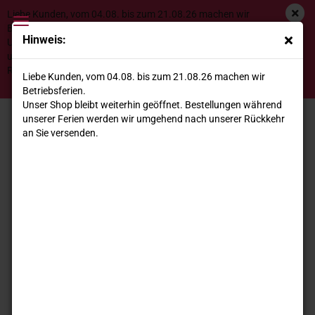
Liebe Kunden, vom 04.08. bis zum 21.08.26 machen wir
Betriebsferien.
Hinweis:
Unser Shop bleibt weiterhin geöffnet. Bestellungen während
unserer Ferien werden wir umgehend nach unserer
Geschenkgutscheine
Rückkehr an Sie versenden.
Liebe Kunden, vom 04.08. bis zum 21.08.26 machen wir
Betriebsferien.
Unser Shop bleibt weiterhin geöffnet. Bestellungen während
unserer Ferien werden wir umgehend nach unserer Rückkehr
an Sie versenden.